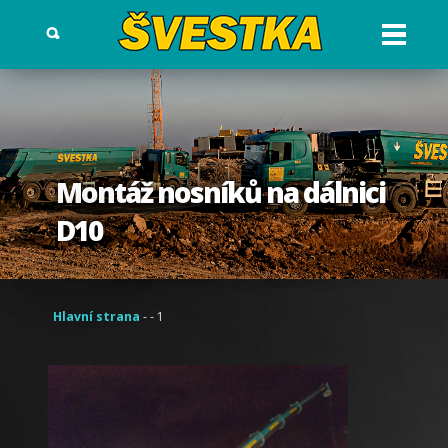
Otev?
ít
menu
Montáž nosníků na dálnici
D10
Hlavní strana
- - 1