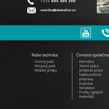
+420
605 400 300
svestka@demolice.cz
Naše technika
Činnosti společno
Vozový park
Demolice
Strojový park
Zemní práce
Mobilní jeřáby
Jeřábové práce
Nadrozměrná
přeprava
Doprava
Recyklace
Prodej sypkých
materiálů