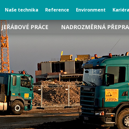
Naše technika
Reference
Environment
Kariér
JEŘÁBOVÉ PRÁCE
NADROZMĚRNÁ PŘEPRA