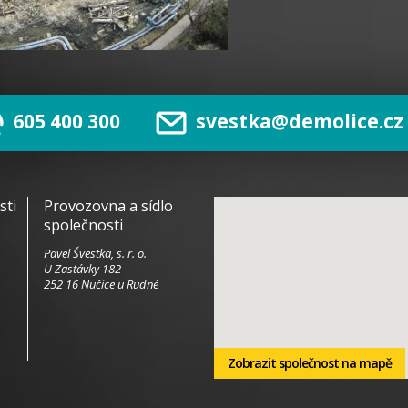
605 400 300
svestka@demolice.cz
sti
Provozovna a sídlo
společnosti
Pavel Švestka, s. r. o.
U Zastávky 182
252 16 Nučice u Rudné
Zobrazit společnost na mapě