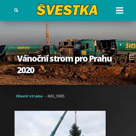
Otev?
ít
menu
Vánoční strom pro Prahu
2020
Hlavní strana
- - IMG_9985