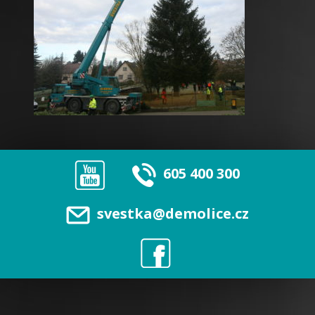
605 400 300
svestka@demolice.cz