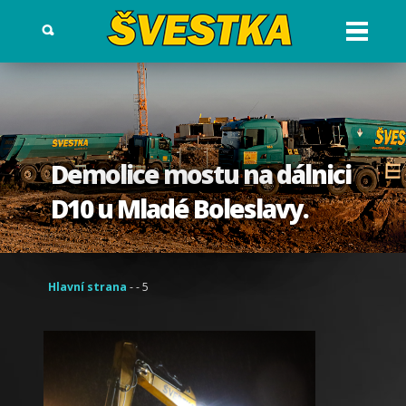
Otev?
ít
menu
Demolice mostu na dálnici
D10 u Mladé Boleslavy.
Hlavní strana
- - 5