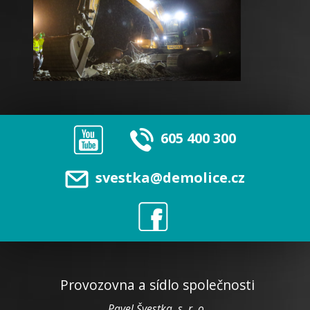
605 400 300
svestka@demolice.cz
Provozovna a sídlo společnosti
Pavel Švestka, s. r. o.