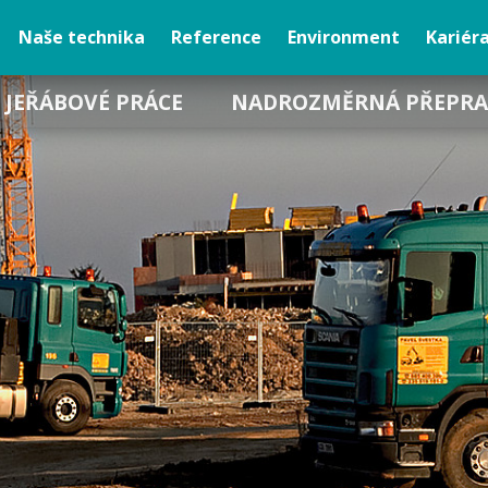
Naše technika
Reference
Environment
Kariér
JEŘÁBOVÉ PRÁCE
NADROZMĚRNÁ PŘEPRA