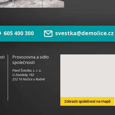
605 400 300
svestka@demolice.cz
sti
Provozovna a sídlo
společnosti
Pavel Švestka, s. r. o.
U Zastávky 182
252 16 Nučice u Rudné
Zobrazit společnost na mapě