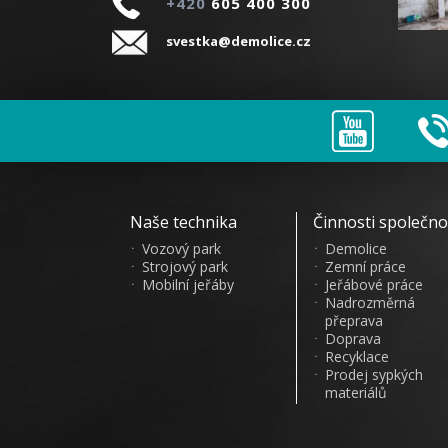
+420
605 400 300
svestka@demolice.cz
Naše technika
Činnosti společno
Vozový park
Demolice
Strojový park
Zemní práce
Mobilní jeřáby
Jeřábové práce
Nadrozměrná
přeprava
Doprava
Recyklace
Prodej sypkých
materiálů