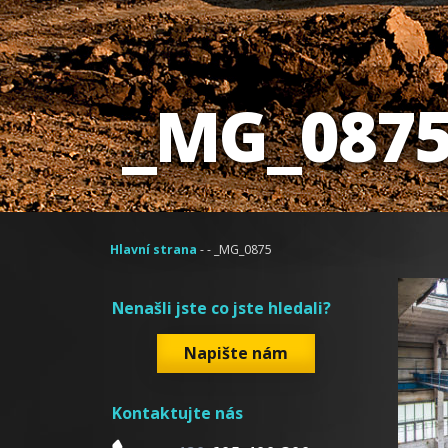
_MG_087
Hlavní strana
- - _MG_0875
Nenašli jste co jste hledali?
Napište nám
Kontaktujte nás